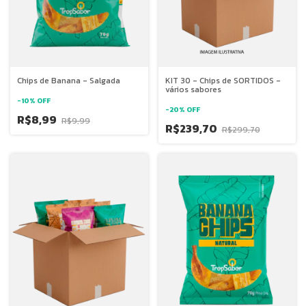
Chips de Banana - Salgada
KIT 30 - Chips de SORTIDOS -
vários sabores
-
10
%
OFF
-
20
%
OFF
R$8,99
R$9,99
R$239,70
R$299,70