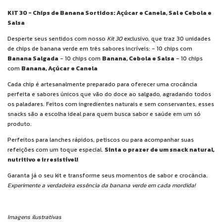
KIT 30 - Chips de Banana Sortidos: Açúcar e Canela, Sal e Cebola e
Salsa
Desperte seus sentidos com nosso
Kit 30
exclusivo, que traz 30 unidades
de chips de banana verde em três sabores incríveis: - 10 chips com
Banana Salgada
- 10 chips com
Banana, Cebola e Salsa
- 10 chips
com
Banana, Açúcar e Canela
Cada chip é artesanalmente preparado para oferecer uma crocância
perfeita e sabores únicos que vão do doce ao salgado, agradando todos
os paladares. Feitos com ingredientes naturais e sem conservantes, esses
snacks são a escolha ideal para quem busca sabor e saúde em um só
produto.
Perfeitos para lanches rápidos, petiscos ou para acompanhar suas
refeições com um toque especial.
Sinta o prazer de um snack natural,
nutritivo e irresistível!
Garanta já o seu kit e transforme seus momentos de sabor e crocância.
Experimente a verdadeira essência da banana verde em cada mordida!
Imagens ilustrativas