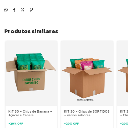
Produtos similares
KIT 30 - Chips de Banana -
KIT 30 - Chips de SORTIDOS
KIT 
Açúcar e Canela
- vários sabores
- Ch
mand
-
20
%
OFF
-
20
%
OFF
-
20