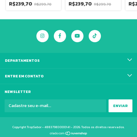
R$239,70
R$239,70
R$
R$299,70
R$299,70
DEPARTAMENTOS
ENTRE EM CONTATO
NEWSLETTER
Copyright TropSabor - 48837983000141 - 2026. Todos os direitos reservados.