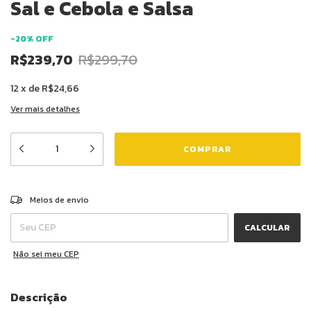
Sal e Cebola e Salsa
-
20
%
OFF
R$239,70
R$299,70
12
x
de
R$24,66
Ver mais detalhes
ALTERAR CEP
Entregas para o CEP:
Meios de envio
CALCULAR
Não sei meu CEP
Descrição